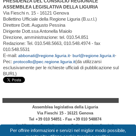
PRESIDENZA DEL CONSIGLIO REGIONALE
ASSEMBLEA LEGISLATIVA DELLA LIGURIA
Via Fieschi n. 15 - 16121 Genova
Bollettino Ufficiale della Regione Liguria (B.u.r.l.)
Direttore Dott. Augusto Pessina
Dirigente Dott.ssa Antonella Maiolo
Direzione, amministrazione: tel. 010.54.851
Redazione: Tel. 010.548.5663, 010.548.4974 - fax
010.548.5531
E-mail:
-
-
abbonati@regione.liguria.it
burl@regione.liguria.it
Pec:
(da utilizzarsi
protocollo@pec.regione.liguria.it
esclusivamente per le richieste ufficiali di pubblicazione sul
BURL)
Assemblea legislativa della Liguria
Via Fieschi 15 - 16121 Genova
Tel +39 010 54851 - Fax +39 010 548874
-
burl@regione.liguria.it
protocollo@pec.regione.liguria.it
Per offrire informazioni e servizi nel miglior modo possibile,
|
|
Dichiarazione di accessibilità
Informativa Privacy
Cookie